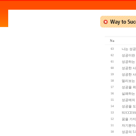
No
63
나는 성
62
성공이란
61
성공하는 
60
성공한 사
59
성공한 사
58
멀리보는 
57
성공을 위
56
실패하는 
55
성공에의 
54
성공을 도
53
SUCCESS
52
꿈을 가지
51
자기분야서
50
성공의 5