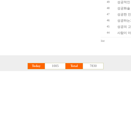
49
성공적인
48
성공화술 
47
성공한 인
46
성공하는가
45
성공의 고지
44
사람이 아
list
Today
1005
Total
7830